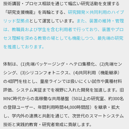
技術講習・プロセス相談を通じて幅広い研究活動を支援する
「研究支援機能」を両輪とする、
研究開発×共同利用のハイブ
リッド型拠点
として運営しています。
また、装置の維持・管理
は、教職員および学生を含む利用者で行っており、装置やプロ
セス理解を深める教育の場としても機能しつつ、最先端の研究
を推進しております。
体制は、(1)先端パッケージング・ヘテロ集積化、(2)先端セン
シング、(3)シリコンフォトニクス、(4)共同利用（機能継承）
の4部門を柱とし、量産ラインでは扱いにくい試作や異種材料
評価、システム実証までを視野に入れた開発を加速します。旧
MNC時代からの高稼働な共用基盤（50以上の研究室、約300名
の登録ユーザー、年間利用時間44,000時間超）を継承・拡大
し、学内外の連携と共創を通じて、次世代のスマートシステム
技術と実践的教育・研究者育成に貢献します。