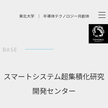
東北大学
｜
半導体テクノロジー共創体
BASE
ス
マ
ー
ト
シ
ス
テ
ム
超
集
積
化
研
究
開
発
セ
ン
タ
ー