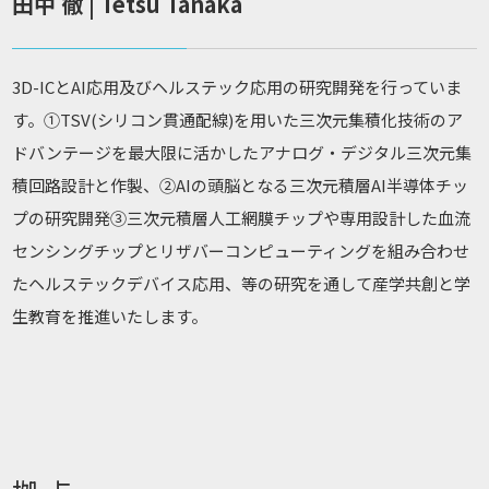
田中 徹 | Tetsu Tanaka
3D-ICとAI応用及びヘルステック応用の研究開発を行っていま
す。①TSV(シリコン貫通配線)を用いた三次元集積化技術のア
ドバンテージを最大限に活かしたアナログ・デジタル三次元集
積回路設計と作製、②AIの頭脳となる三次元積層AI半導体チッ
プの研究開発③三次元積層人工網膜チップや専用設計した血流
センシングチップとリザバーコンピューティングを組み合わせ
たヘルステックデバイス応用、等の研究を通して産学共創と学
生教育を推進いたします。